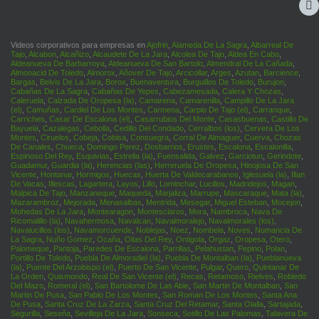
Videos corporativos para empresas en
Ajofrin
,
Alameda De La Sagra
,
Albarreal De
Tajo
,
Alcabon
,
Alcañizo
,
Alcaudete De La Jara
,
Alcolea De Tajo
,
Aldea En Cabo
,
Aldeanueva De Barbarroya
,
Aldeanueva De San Bartolo
,
Almendral De La Cañada
,
Almonacid De Toledo
,
Almorox
,
Añover De Tajo
,
Arcicollar
,
Arges
,
Azutan
,
Barcience
,
Bargas
,
Belvis De La Jara
,
Borox
,
Buenaventura
,
Burguillos De Toledo
,
Burujon
,
Cabañas De La Sagra
,
Cabañas De Yepes
,
Cabezamesada
,
Calera Y Chozas
,
Caleruela
,
Calzada De Oropesa (la)
,
Camarena
,
Camarenilla
,
Campillo De La Jara
(el)
,
Camuñas
,
Cardiel De Los Montes
,
Carmena
,
Carpio De Tajo (el)
,
Carranque
,
Carriches
,
Casar De Escalona (el)
,
Casarrubios Del Monte
,
Casasbuenas
,
Castillo De
Bayuela
,
Cazalegas
,
Cebolla
,
Cedillo Del Condado
,
Cerralbos (los)
,
Cervera De Los
Montes
,
Ciruelos
,
Cobeja
,
Cobisa
,
Consuegra
,
Corral De Almaguer
,
Cuerva
,
Chozas
De Canales
,
Chueca
,
Domingo Perez
,
Dosbarrios
,
Erustes
,
Escalona
,
Escalonilla
,
Espinoso Del Rey
,
Esquivias
,
Estrella (la)
,
Fuensalida
,
Galvez
,
Garciotun
,
Gerindote
,
Guadamur
,
Guardia (la)
,
Herencias (las)
,
Herreruela De Oropesa
,
Hinojosa De San
Vicente
,
Hontanar
,
Hormigos
,
Huecas
,
Huerta De Valdecarabanos
,
Iglesuela (la)
,
Illan
De Vacas
,
Illescas
,
Lagartera
,
Layos
,
Lillo
,
Lominchar
,
Lucillos
,
Madridejos
,
Magan
,
Malpica De Tajo
,
Manzaneque
,
Maqueda
,
Marjaliza
,
Marrupe
,
Mascaraque
,
Mata (la)
,
Mazarambroz
,
Mejorada
,
Menasalbas
,
Mentrida
,
Mesegar
,
Miguel Esteban
,
Mocejon
,
Mohedas De La Jara
,
Montearagon
,
Montesclaros
,
Mora
,
Nambroca
,
Nava De
Ricomalillo (la)
,
Navahermosa
,
Navalcan
,
Navalmoralejo
,
Navalmorales (los)
,
Navalucillos (los)
,
Navamorcuende
,
Noblejas
,
Noez
,
Nombela
,
Noves
,
Numancia De
La Sagra
,
Nuño Gomez
,
Ocaña
,
Olias Del Rey
,
Ontigola
,
Orgaz
,
Oropesa
,
Otero
,
Palomeque
,
Pantoja
,
Paredes De Escalona
,
Parrillas
,
Pelahustan
,
Pepino
,
Polan
,
Portillo De Toledo
,
Puebla De Almoradiel (la)
,
Puebla De Montalban (la)
,
Pueblanueva
(la)
,
Puente Del Arzobispo (el)
,
Puerto De San Vicente
,
Pulgar
,
Quero
,
Quintanar De
La Orden
,
Quismondo
,
Real De San Vicente (el)
,
Recas
,
Retamoso
,
Rielves
,
Robledo
Del Mazo
,
Romeral (el)
,
San Bartolome De Las Abie
,
San Martin De Montalban
,
San
Martin De Pusa
,
San Pablo De Los Montes
,
San Roman De Los Montes
,
Santa Ana
De Pusa
,
Santa Cruz De La Zarza
,
Santa Cruz Del Retamar
,
Santa Olalla
,
Sartajada
,
Segurilla
,
Seseña
,
Sevilleja De La Jara
,
Sonseca
,
Sotillo De Las Palomas
,
Talavera De