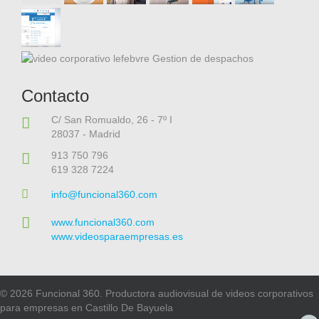
Contacto
C/ San Romualdo, 26 - 7º I
28037 - Madrid
913 750 796
619 328 7224
info@funcional360.com
www.funcional360.com
www.videosparaempresas.es
© 2026 Funcional 360. Productora audiovisual de videos corporativos
para empresas en Castillo De Bayuela