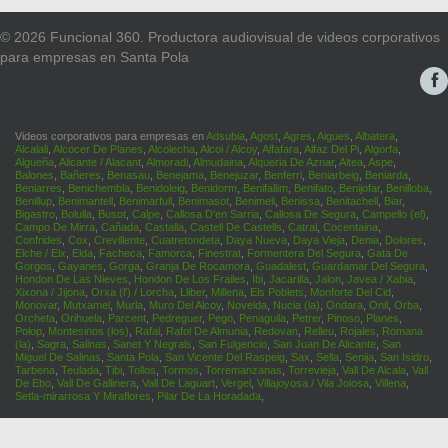
© 2026 Funcional 360. Productora audiovisual de videos corporativos
para empresas en Santa Pola
Videos corporativos para empresas en
Adsubia
,
Agost
,
Agres
,
Aigues
,
Albatera
,
Alcalali
,
Alcocer De Planes
,
Alcolecha
,
Alcoi / Alcoy
,
Alfafara
,
Alfaz Del Pi
,
Algorfa
,
Algueña
,
Alicante / Alacant
,
Almoradi
,
Almudaina
,
Alqueria De Aznar
,
Altea
,
Aspe
,
Balones
,
Bañeres
,
Benasau
,
Benejama
,
Benejuzar
,
Benferri
,
Beniarbeig
,
Beniarda
,
Beniarres
,
Benichembla
,
Benidoleig
,
Benidorm
,
Benifallim
,
Benifato
,
Benijofar
,
Benilloba
,
Benillup
,
Benimantell
,
Benimarfull
,
Benimasot
,
Benimeli
,
Benissa
,
Benitachell
,
Biar
,
Bigastro
,
Bolulla
,
Busot
,
Calpe
,
Callosa D'en Sarria
,
Callosa De Segura
,
Campello (el)
,
Campo De Mirra
,
Cañada
,
Castalla
,
Castell De Castells
,
Catral
,
Cocentaina
,
Confrides
,
Cox
,
Crevillente
,
Cuatretondeta
,
Daya Nueva
,
Daya Vieja
,
Denia
,
Dolores
,
Elche / Elx
,
Elda
,
Facheca
,
Famorca
,
Finestrat
,
Formentera Del Segura
,
Gata De
Gorgos
,
Gayanes
,
Gorga
,
Granja De Rocamora
,
Guadalest
,
Guardamar Del Segura
,
Hondon De Las Nieves
,
Hondon De Los Frailes
,
Ibi
,
Jacarilla
,
Jalon
,
Javea / Xabia
,
Xixona / Jijona
,
Orxa (l') / Lorcha
,
Lliber
,
Millena
,
Els Poblets
,
Monforte Del Cid
,
Monovar
,
Mutxamel
,
Murla
,
Muro Del Alcoy
,
Novelda
,
Nucia (la)
,
Ondara
,
Onil
,
Orba
,
Orcheta
,
Orihuela
,
Parcent
,
Pedreguer
,
Pego
,
Penaguila
,
Petrer
,
Pinoso
,
Planes
,
Polop
,
Montesinos (los)
,
Rafal
,
Rafol De Almunia
,
Redovan
,
Relleu
,
Rojales
,
Romana
(la)
,
Sagra
,
Salinas
,
Sanet Y Negrals
,
San Fulgencio
,
San Juan De Alicante
,
San
Miguel De Salinas
,
Santa Pola
,
San Vicente Del Raspeig
,
Sax
,
Sella
,
Senija
,
San Isidro
,
Tarbena
,
Teulada
,
Tibi
,
Tollos
,
Tormos
,
Torremanzanas
,
Torrevieja
,
Vall De Alcala
,
Vall
De Ebo
,
Vall De Gallinera
,
Vall De Laguart
,
Vergel
,
Villajoyosa / Vila Joiosa
,
Villena
,
Setla-mirarrosa Y Miraflores
,
Pilar De La Horadada
,