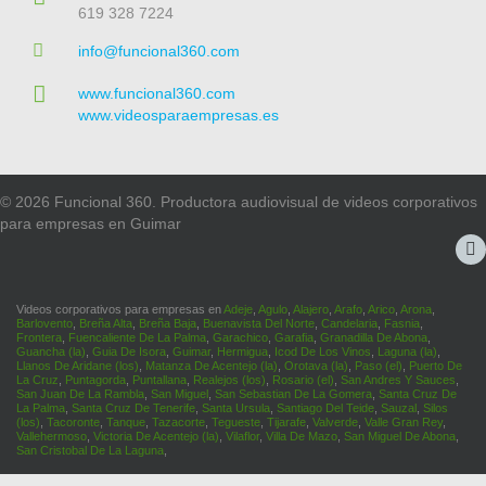
619 328 7224
info@funcional360.com
www.funcional360.com
www.videosparaempresas.es
© 2026 Funcional 360. Productora audiovisual de videos corporativos
para empresas en Guimar
Videos corporativos para empresas en
Adeje
,
Agulo
,
Alajero
,
Arafo
,
Arico
,
Arona
,
Barlovento
,
Breña Alta
,
Breña Baja
,
Buenavista Del Norte
,
Candelaria
,
Fasnia
,
Frontera
,
Fuencaliente De La Palma
,
Garachico
,
Garafia
,
Granadilla De Abona
,
Guancha (la)
,
Guia De Isora
,
Guimar
,
Hermigua
,
Icod De Los Vinos
,
Laguna (la)
,
Llanos De Aridane (los)
,
Matanza De Acentejo (la)
,
Orotava (la)
,
Paso (el)
,
Puerto De
La Cruz
,
Puntagorda
,
Puntallana
,
Realejos (los)
,
Rosario (el)
,
San Andres Y Sauces
,
San Juan De La Rambla
,
San Miguel
,
San Sebastian De La Gomera
,
Santa Cruz De
La Palma
,
Santa Cruz De Tenerife
,
Santa Ursula
,
Santiago Del Teide
,
Sauzal
,
Silos
(los)
,
Tacoronte
,
Tanque
,
Tazacorte
,
Tegueste
,
Tijarafe
,
Valverde
,
Valle Gran Rey
,
Vallehermoso
,
Victoria De Acentejo (la)
,
Vilaflor
,
Villa De Mazo
,
San Miguel De Abona
,
San Cristobal De La Laguna
,