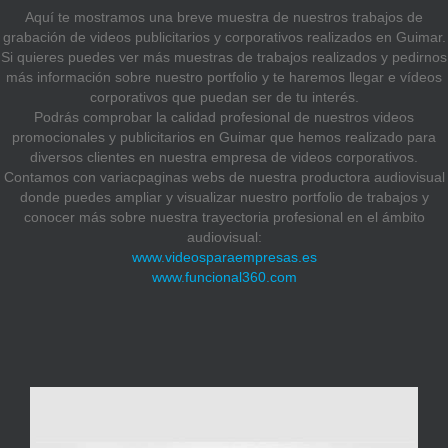
Aquí te mostramos una breve muestra de nuestros trabajos de
grabación de videos publicitarios y corporativos realizados en Guimar.
Si quieres puedes ver más muestras de trabajos realizados y pedirnos
más información sobre nuestro portfolio y te haremos llegar e vídeos
corporativos que puedan ser de tu interés.
Podrás comprobar la calidad profesional de nuestros videos
promocionales y publicitarios en Guimar que hemos realizado para
diversos clientes en nuestra empresa de videos corporativos.
Contamos con variacpaginas webs de nuestra productora audiovisual
donde puedes ampliar y visualizar nuestro portfolio de trabajos y
conocer más sobre nuestra trayectoria profesional en el ámbito
audiovisual:
www.videosparaempresas.es
www.funcional360.com