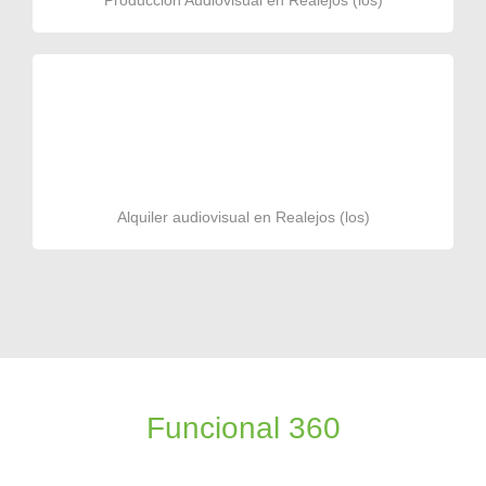
Producción Audiovisual en Realejos (los)
Alquiler audiovisual en Realejos (los)
Funcional 360
Productora audiovisual de videos