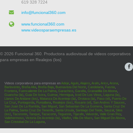
619 328 7224
info@funcional360.com
www.funcional360.com
www.videosparaempresas.es
© 2026 Funcional 360. Productora audiovisual de videos corporativos
para empresas en Realejos (los)
Videos corporativos para empresas en
Adeje
,
Agulo
,
Alajero
,
Arafo
,
Arico
,
Arona
,
Barlovento
,
Breña Alta
,
Breña Baja
,
Buenavista Del Norte
,
Candelaria
,
Fasnia
,
Frontera
,
Fuencaliente De La Palma
,
Garachico
,
Garafia
,
Granadilla De Abona
,
Guancha (la)
,
Guia De Isora
,
Guimar
,
Hermigua
,
Icod De Los Vinos
,
Laguna (la)
,
Llanos De Aridane (los)
,
Matanza De Acentejo (la)
,
Orotava (la)
,
Paso (el)
,
Puerto De
La Cruz
,
Puntagorda
,
Puntallana
,
Realejos (los)
,
Rosario (el)
,
San Andres Y Sauces
,
San Juan De La Rambla
,
San Miguel
,
San Sebastian De La Gomera
,
Santa Cruz De
La Palma
,
Santa Cruz De Tenerife
,
Santa Ursula
,
Santiago Del Teide
,
Sauzal
,
Silos
(los)
,
Tacoronte
,
Tanque
,
Tazacorte
,
Tegueste
,
Tijarafe
,
Valverde
,
Valle Gran Rey
,
Vallehermoso
,
Victoria De Acentejo (la)
,
Vilaflor
,
Villa De Mazo
,
San Miguel De Abona
,
San Cristobal De La Laguna
,