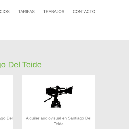
CIOS
TARIFAS
TRABAJOS
CONTACTO
go Del Teide
ago Del
Alquiler audiovisual en Santiago Del
Teide