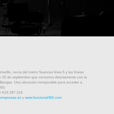
arillo, cerca del metro Suances linea 5 y las líneas
de 25 de septiembre que comunica directamente con la
Barajas. Una ubicación inmejorable para acceder a
160;
 / 619 287 224.
aempresas.es
y
www.funcional360.com