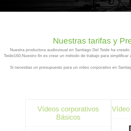
Nuestras tarifas y P
Nuestra productora audiovisual en Santiago Del Teide ha creado 
Teide160;Nuestro fin es crear un método de trabajo para simplificar a
Si necesitas un presupuesto para un vídeo corporativo en Santia
Vídeos corporativos
Vídeo
Básicos