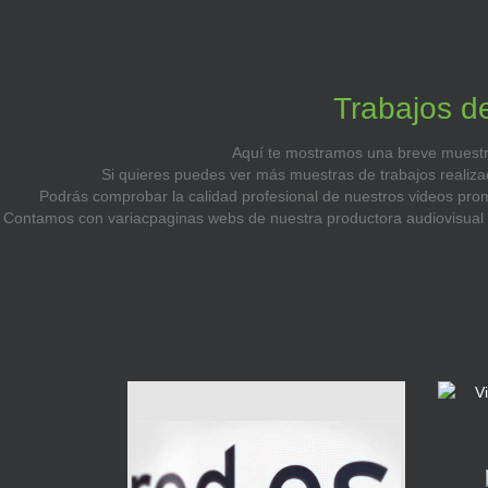
Trabajos d
Aquí te mostramos una breve muestra 
Si quieres puedes ver más muestras de trabajos realizad
Podrás comprobar la calidad profesional de nuestros videos prom
Contamos con variacpaginas webs de nuestra productora audiovisual do