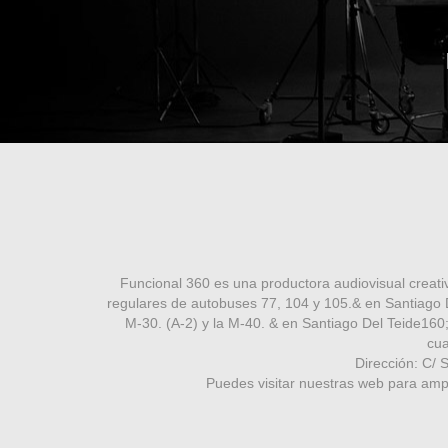
Funcional 360 es una productora audiovisual creativ
regulares de autobuses 77, 104 y 105.& en Santiago 
M-30. (A-2) y la M-40. & en Santiago Del Teide16
cua
Dirección: C/ 
Puedes visitar nuestras web para ampl