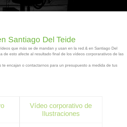
en Santiago Del Teide
s vídeos que más se de mandan y usan en la red.& en Santiago Del
 de esto afecte al resultado final de los vídeos corporarativos de las
os te encajan o contactarnos para un presupuesto a medida de tus
vo
Vídeo corporativo de
Ilustraciones