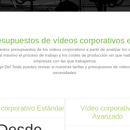
resupuestos de vídeos corporativos 
estos presupuestos de los vídeos corporativos a partir de analizar lo
l máximo el proceso de trabajo y los costes de producción sin que nada
empresas con las que trabajamos.
go Del Teide puedes revisar si nuestras tarifas y presupuesos de víde
necesidades.
 corporativo Estándar
Vídeo corporati
Avanzado
Desde