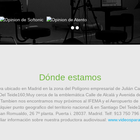
Dónde estamos
a ubicado en Madrid en la zona del Polígono empresarial de Julián Cam
Del Teide160;Muy cerca de la emblemática Calle de Alcalá y Avenida 
0;Tambien nos encontramos muy próximos al IFEMA y el Aeropuerto de 
lquier punto geografico del territorio nacional.& en Santiago Del Teide
San Romualdo, 26 7º planta. Puerta i. 28037. Madrid. Telf: 913 750 796
iar información sobre nuestra productora audiovisual:
www.videospar