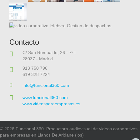
Contacto
C/ San Romualdo, 26 - 7º I
28037 - Madrid
913 750 796
619 328 7224
info@funcional360.com
www.funcional360.com
www.videosparaempresas.es
© 2026 Funcional 360. Productora audiovisual de videos corporativos
para empresas en Llanos De Aridane (los)